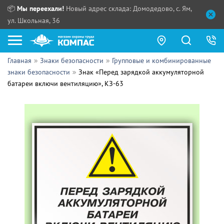
📦
Мы переехали!
Новый адрес склада: Домодедово, с. Ям,
ул. Школьная, 36
Главная
Знаки безопасности
Групповые и комбинированные
Как купить?
знаки безопасности
Знак «Перед зарядкой аккумуляторной
батареи включи вентиляцию», КЗ-63
Прайс-листы
Сотрудничество
ПН - ЧТ:
ПТ:
Партнерам
СБ, ВС:
Выдача продукции:
Поставщикам
Обзоры
Контакты