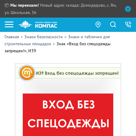
📦
Мы переехали!
Новый адрес склада: Домодедово, с. Ям,
ул. Школьная, 36
Главная
Знаки безопасности
Знаки и таблички для
Как купить?
строительных площадок
Знак «Вход без спецодежды
запрещен!», И39
Прайс-листы
Сотрудничество
ПН - ЧТ:
ПТ:
Партнерам
СБ, ВС:
Выдача продукции:
Поставщикам
Обзоры
Контакты