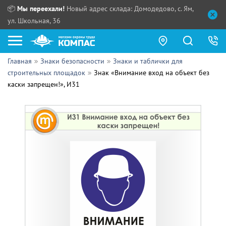
📦
Мы переехали!
Новый адрес склада: Домодедово, с. Ям,
ул. Школьная, 36
Главная
Знаки безопасности
Знаки и таблички для
Как купить?
строительных площадок
Знак «Внимание вход на объект без
каски запрещен!», И31
Прайс-листы
Сотрудничество
ПН - ЧТ:
ПТ:
Партнерам
СБ, ВС:
Выдача продукции:
Поставщикам
Обзоры
Контакты