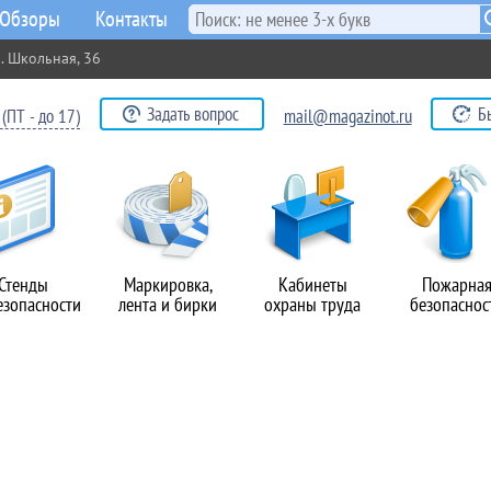
Обзоры
Контакты
. Школьная, 36
Задать вопрос
Б
(ПТ - до 17)
mail@magazinot.ru
Стенды
Маркировка,
Кабинеты
Пожарна
езопасности
лента и бирки
охраны труда
безопаснос