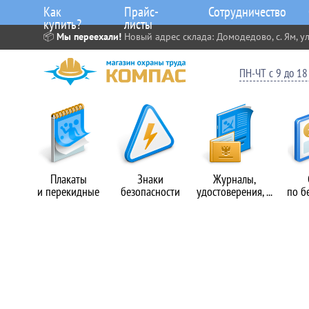
Как
Прайс-
Сотрудничество
купить?
листы
📦
Мы переехали!
Новый адрес склада: Домодедово, с. Ям, ул
ПН-ЧТ с 9 до 18 
Плакаты
Знаки
Журналы,
и перекидные
безопасности
удостоверения, ...
по б