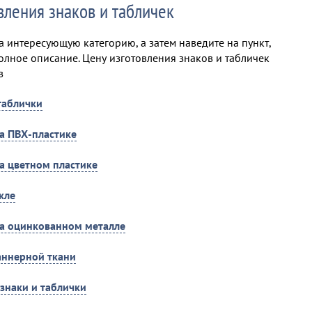
вления знаков и табличек
 интересующую категорию, а затем наведите на пункт,
олное описание. Цену изготовления знаков и табличек
в
таблички
на ПВХ-пластике
на цветном пластике
кле
на оцинкованном металле
аннерной ткани
знаки и таблички