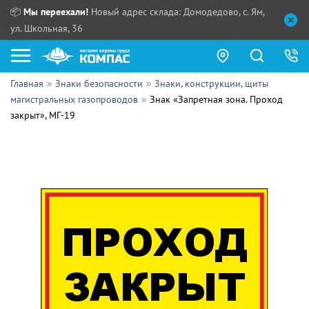
📦
Мы переехали!
Новый адрес склада: Домодедово, с. Ям,
ул. Школьная, 36
Главная
Знаки безопасности
Знаки, конструкции, щиты
Как купить?
магистральных газопроводов
Знак «Запретная зона. Проход
закрыт», МГ-19
Прайс-листы
Сотрудничество
ПН - ЧТ:
ПТ:
Партнерам
СБ, ВС:
Выдача продукции:
Поставщикам
Обзоры
Контакты