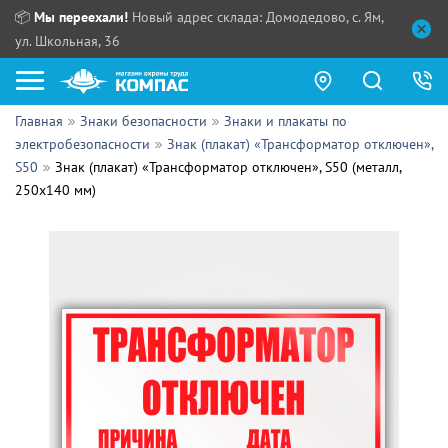
📦
Мы переехали!
Новый адрес склада: Домодедово, с. Ям,
ул. Школьная, 36
Главная
Знаки безопасности
Знаки и плакаты по
Как купить?
электробезопасности
Знак (плакат) «Трансформатор отключен»,
S50
Знак (плакат) «Трансформатор отключен», S50 (металл,
Прайс-листы
250х140 мм)
Сотрудничество
ПН - ЧТ:
ПТ:
Партнерам
СБ, ВС:
Выдача продукции:
Поставщикам
Обзоры
Контакты