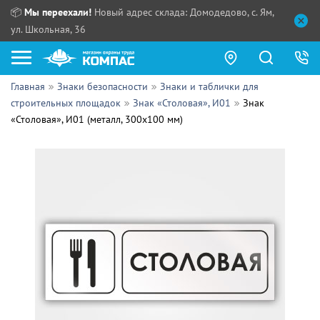
📦
Мы переехали!
Новый адрес склада: Домодедово, с. Ям,
ул. Школьная, 36
Главная
Знаки безопасности
Знаки и таблички для
Как купить?
строительных площадок
Знак «Столовая», И01
Знак
«Столовая», И01 (металл, 300х100 мм)
Прайс-листы
Сотрудничество
ПН - ЧТ:
ПТ:
Партнерам
СБ, ВС:
Выдача продукции:
Поставщикам
Обзоры
Контакты