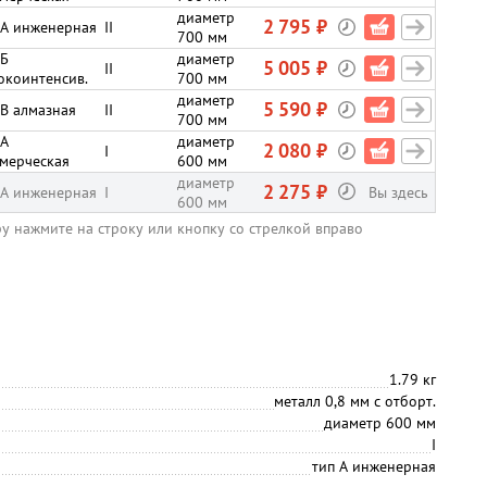
диаметр
2 795 ₽
 А инженерная
II
700 мм
 Б
диаметр
5 005 ₽
II
окоинтенсив.
700 мм
диаметр
5 590 ₽
 В алмазная
II
700 мм
 А
диаметр
2 080 ₽
I
мерческая
600 мм
диаметр
2 275 ₽
 А инженерная
I
Вы здесь
600 мм
ру нажмите на строку или кнопку со стрелкой вправо
1.79 кг
металл 0,8 мм с отборт.
диаметр 600 мм
I
тип А инженерная