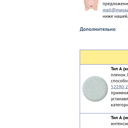
предложение
mail@magazi
ниже нашей,
Дополнительно
Тип А (
пленок.
способн
52290-
применя
устанав
категор
Тип А (
интенси