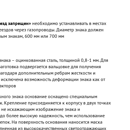
еезд запрещен»
необходимо устанавливать в местах
ездов через газопроводы. Диаметр знака должен
ным знакам, 600 мм или 700 мм
нака – оцинкованная сталь, толщиной 0,8-1 мм. Для
заготовка подвергается вальцовке для получения
лагодаря дополнительным ребрам жесткости и
исключена возможность деформации знака как от
факторов
жного знака основание оснащено специальным
. Крепление присоединяется к корпусу в двух точках
, не искажающим изображение знака и
о более высокую надежность, чем использование
епок. На поверхность основания наносится маска
олненная из высококачественных светоотражающих