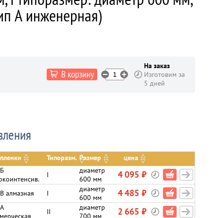
тип А инженерная)
На заказ
Изготовим за
5 дней
вления
 пленки
Типоразм.
Размер
цена
 Б
диаметр
4 095 ₽
I
окоинтенсив.
600 мм
диаметр
4 485 ₽
 В алмазная
I
600 мм
 А
диаметр
2 665 ₽
II
мерческая
700 мм