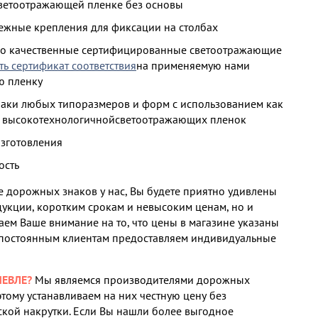
ветоотражающей пленке без основы
ежные крепления для фиксации на столбах
ко качественные сертифицированные светоотражающие
ть сертификат соответствия
на применяемую нами
ю пленку
наки любых типоразмеров и форм с использованием как
и высокотехнологичнойсветоотражающих пленок
изготовления
ость
 дорожных знаков у нас, Вы будете приятно удивлены
дукции, коротким срокам и невысоким ценам, но и
аем Ваше внимание на то, что цены в магазине указаны
 постоянным клиентам предоставляем индивидуальные
ЕВЛЕ?
Мы являемся производителями дорожных
этому устанавливаем на них честную цену без
кой накрутки. Если Вы нашли более выгодное