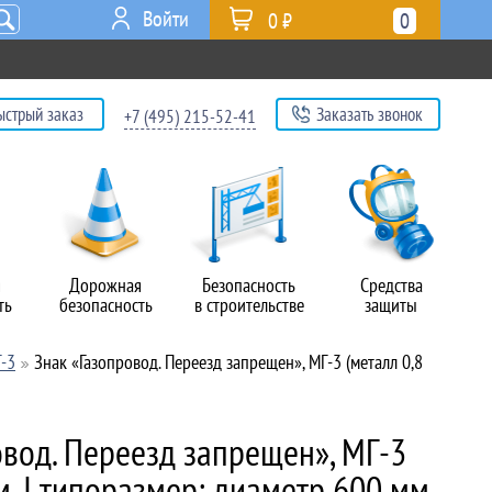
Войти
0 ₽
0
ыстрый заказ
Заказать звонок
+7 (495) 215-52-41
я
Дорожная
Безопасность
Средства
ть
безопасность
в строительстве
защиты
Г-3
Знак «Газопровод. Переезд запрещен», МГ-3 (металл 0,8
овод. Переезд запрещен», МГ-3
м, I типоразмер: диаметр 600 мм,