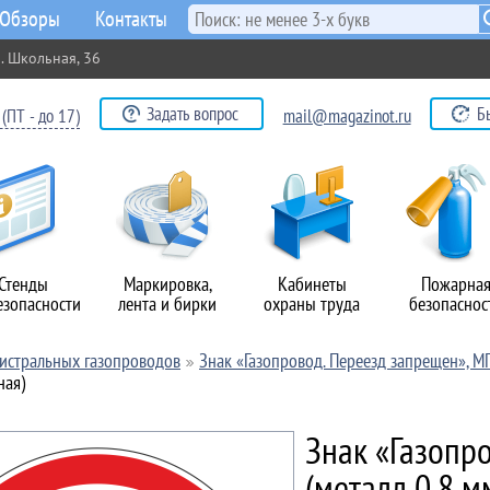
Обзоры
Контакты
. Школьная, 36
Задать вопрос
Б
(ПТ - до 17)
mail@magazinot.ru
Стенды
Маркировка,
Кабинеты
Пожарна
езопасности
лента и бирки
охраны труда
безопаснос
гистральных газопроводов
Знак «Газопровод. Переезд запрещен», М
ная)
Знак «Газопр
(металл 0,8 м