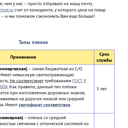
, чем у нас – просто отправьте на нашу почту
not.ru
счет от конкурента, у которого цена на товар
 – и мы поможем сэкономить Вам еще больше!
Типы пленок
Срок
Применение
службы
коммерческая)
– самая бюджетная из С/О
 Имеет невысокую светоотражающую
ость.
Не соответствует
требованиям
ГОСТ Р
2004
. Как правило, данный тип плёнки
5 лет
ется при изготовлении дорожных знаков,
ливаемых на дорогах низкой или средней
ии. Имеет
сертификат соответствия
инженерная)
– пленка со средней
вностью свечения с оптической системой из