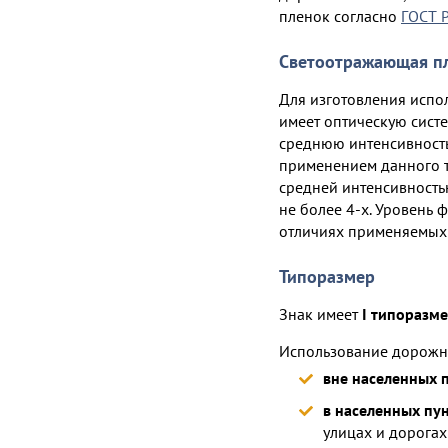
пленок согласно
ГОСТ 
Светоотражающая п
Для изготовления испо
имеет оптическую сист
среднюю интенсивность
применением данного т
средней интенсивность
не более 4-х. Уровень
отличиях применяемых
Типоразмер
Знак имеет
I типоразм
Использование дорожны
вне населенных 
в населенных пун
улицах и дорогах