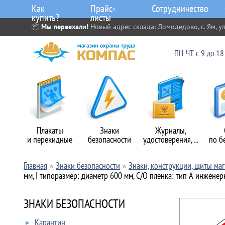
Как
Прайс-
Сотрудничество
купить?
листы
📦
Мы переехали!
Новый адрес склада: Домодедово, с. Ям, ул
ПН-ЧТ с 9 до 18 
Плакаты
Знаки
Журналы,
и перекидные
безопасности
удостоверения, ...
по б
Главная
Знаки безопасности
Знаки, конструкции, щиты ма
мм, I типоразмер: диаметр 600 мм, С/О пленка: тип А инженер
ЗНАКИ БЕЗОПАСНОСТИ
Карантин