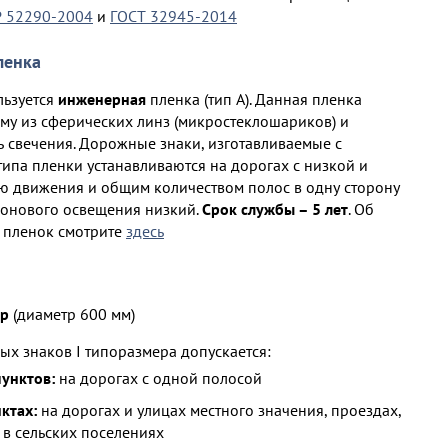
Р 52290-2004
и
ГОСТ 32945-2014
ленка
льзуется
инженерная
пленка (тип А). Данная пленка
ему из сферических линз (микростеклошариков) и
 свечения. Дорожные знаки, изготавливаемые с
ипа пленки устанавливаются на дорогах с низкой и
ю движения и общим количеством полос в одну сторону
 фонового освещения низкий.
Срок службы – 5 лет
. Об
 пленок смотрите
здесь
ер
(диаметр 600 мм)
х знаков I типоразмера допускается:
пунктов:
на дорогах с одной полосой
ктах:
на дорогах и улицах местного значения, проездах,
 в сельских поселениях