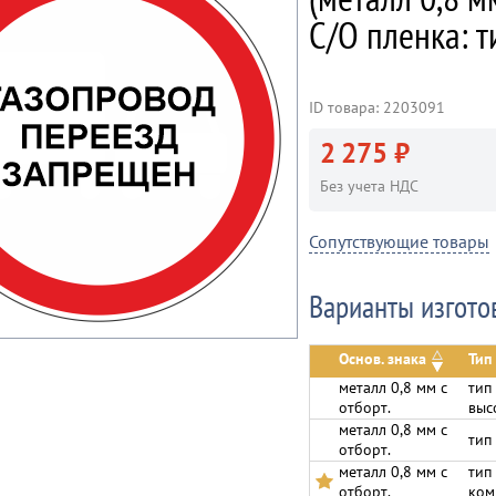
С/О пленка: 
ID товара: 2203091
2 275 ₽
Без учета НДС
Сопутствующие товары
Варианты изгото
Основ. знака
Тип
металл 0,8 мм с
тип
отборт.
выс
металл 0,8 мм с
тип
отборт.
металл 0,8 мм с
тип
отборт.
ком