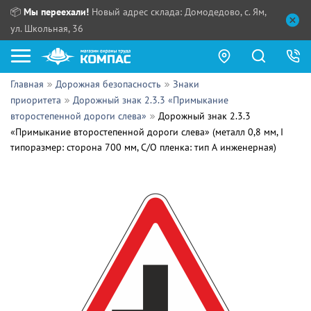
📦
Мы переехали!
Новый адрес склада: Домодедово, с. Ям,
ул. Школьная, 36
Главная
Дорожная безопасность
Знаки
Как купить?
приоритета
Дорожный знак 2.3.3 «Примыкание
второстепенной дороги слева»
Дорожный знак 2.3.3
Прайс-листы
«Примыкание второстепенной дороги слева» (металл 0,8 мм, I
типоразмер: сторона 700 мм, С/О пленка: тип А инженерная)
Сотрудничество
ПН - ЧТ:
ПТ:
Партнерам
СБ, ВС:
Выдача продукции:
Поставщикам
Обзоры
Контакты