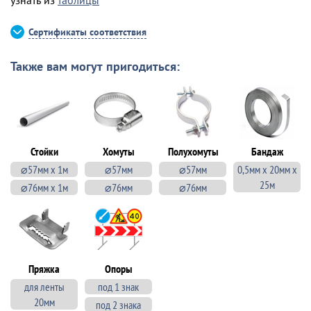
узнать из
таблицы
Сертификаты соответствия
Также вам могут пригодиться:
Стойки
Хомуты
Полухомуты
Бандаж
⌀57мм х 1м
⌀57мм
⌀57мм
0,5мм х 20мм х
25м
⌀76мм х 1м
⌀76мм
⌀76мм
Пряжка
Опоры
для ленты
под 1 знак
20мм
под 2 знака