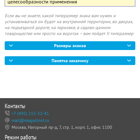
целесообразности применения
Если вы не знаете, какой типоразмер знака вам нужен и
устанавливаться он будет на внутренней территории, во дворах,
на подъездной дороге, на парковке, в садово-дачном
товариществе или просто на воротах – вам пойдет II типоразмер
Размеры знаков
Памятка заказчику
Контакты
+7 (495) 215-52-41
mail@magazinot.ru
Москва, Нагорный пр-д, 7,
стр. 1, корп. 1, офис 1100
Режим работы