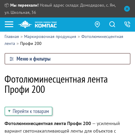
📦
Мы переехали!
Новый адрес склада: Домодедово, с. Ям,
ул. Школьная, 36
Главная
Маркировочная продукция
Фотолюминесцентная
Как купить?
лента
Профи 200
Прайс-листы
Меню и фильтры
Сотрудничество
ПН - ЧТ:
Фотолюминесцентная лента
ПТ:
Партнерам
Профи 200
СБ, ВС:
Выдача продукции:
Поставщикам
Обзоры
Перейти к товарам
Контакты
Фотолюминесцентная лента Профи 200
— усиленный
вариант светонакапливающей ленты для объектов с