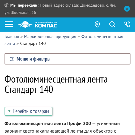
📦
Мы переехали!
Новый адрес склада: Домодедово, с. Ям,
ул. Школьная, 36
Главная
Маркировочная продукция
Фотолюминесцентная
Как купить?
лента
Стандарт 140
Прайс-листы
Меню и фильтры
Сотрудничество
ПН - ЧТ:
Фотолюминесцентная лента
ПТ:
Партнерам
Стандарт 140
СБ, ВС:
Выдача продукции:
Поставщикам
Обзоры
Перейти к товарам
Контакты
Фотолюминесцентная лента Профи 200
— усиленный
вариант светонакапливающей ленты для объектов с