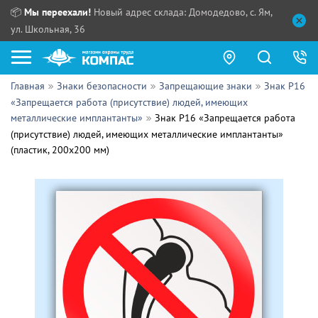
📦
Мы переехали!
Новый адрес склада: Домодедово, с. Ям,
ул. Школьная, 36
Главная
Знаки безопасности
Запрещающие знаки
Знак P16
Как купить?
«Запрещается работа (присутствие) людей, имеющих
металлические имплантанты»
Знак P16 «Запрещается работа
Прайс-листы
(присутствие) людей, имеющих металлические имплантанты»
(пластик, 200х200 мм)
Сотрудничество
ПН - ЧТ:
ПТ:
Партнерам
СБ, ВС:
Выдача продукции:
Поставщикам
Обзоры
Контакты