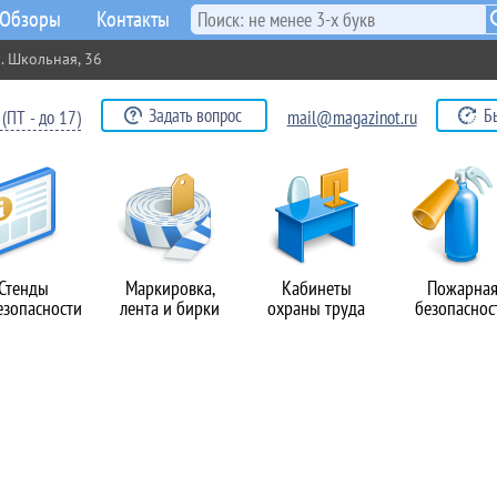
Обзоры
Контакты
. Школьная, 36
Задать вопрос
Б
(ПТ - до 17)
mail@magazinot.ru
Стенды
Маркировка,
Кабинеты
Пожарна
езопасности
лента и бирки
охраны труда
безопаснос