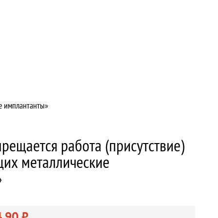
ие имплантанты»
прещается работа (присутствие)
их металлические
»
.90 ₽