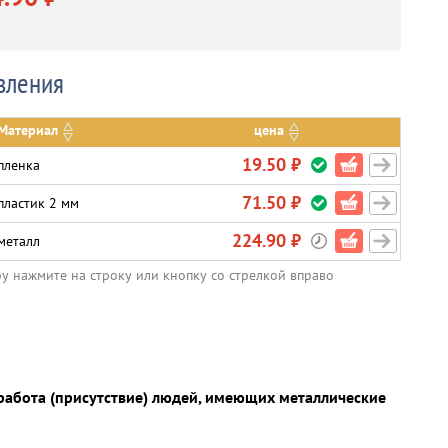
вления
Материал
цена
19.50 ₽
пленка
71.50 ₽
пластик 2 мм
224.90 ₽
металл
ру нажмите на строку или кнопку со стрелкой вправо
работа (присутствие) людей, имеющих металлические