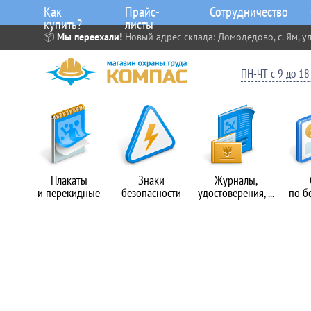
Как
Прайс-
Сотрудничество
купить?
листы
📦
Мы переехали!
Новый адрес склада: Домодедово, с. Ям, ул
ПН-ЧТ с 9 до 18 
Плакаты
Знаки
Журналы,
и перекидные
безопасности
удостоверения, ...
по б