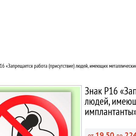
16 «Запрещается работа (присутствие) людей, имеющих металлическ
Знак P16 «За
людей, имеющ
имплантанты
19.50
224
от
до