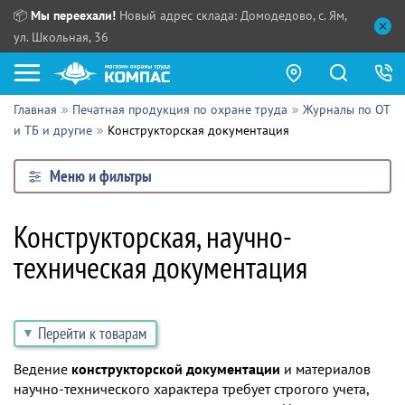
📦
Мы переехали!
Новый адрес склада: Домодедово, с. Ям,
ул. Школьная, 36
Главная
Печатная продукция по охране труда
Журналы по ОТ
Как купить?
и ТБ и другие
Конструкторская документация
Прайс-листы
Меню и фильтры
Сотрудничество
ПН - ЧТ:
Конструкторская, научно-
ПТ:
Партнерам
техническая документация
СБ, ВС:
Выдача продукции:
Поставщикам
Обзоры
Перейти к товарам
Контакты
Ведение
конструкторской документации
и материалов
научно-технического характера требует строгого учета,