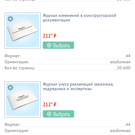
Образовательные учреждения
ЖКХ
Охрана
МВД РФ и Росгвардия
МЧС
Банки
Журнал изменений в конструкторской
документации
212* ₽
Формат:
А4
Ориентация:
альбомная
Кол-во страниц:
20-600
Журнал учета рекламаций заказчика,
подрядчика и экспертизы
212* ₽
Формат:
А4
Ориентация:
альбомная