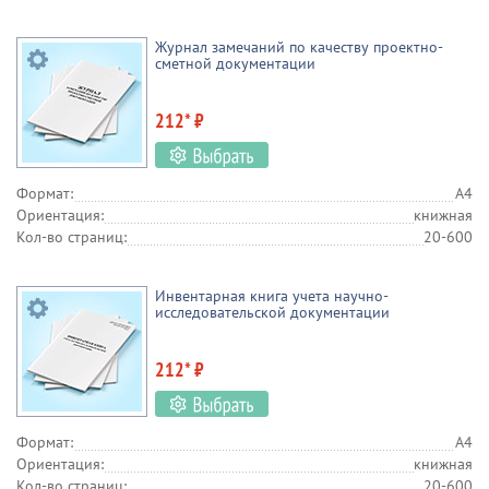
Учреждения культуры
Пожарная безопасность
Журнал замечаний по качеству проектно-
сметной документации
Психология
Сельское хозяйство
Опасная работа
212* ₽
Нефтяная промышленность
Подземные сооружения
Экология
Вооруженные силы
Формат:
А4
Тепловые энергоустановки
Аптеки
Торговля
Ориентация:
книжная
Кол-во страниц:
20-600
Пищевое производство
Газовое хозяйство
Кадровая работа
Промышленность
Инвентарная книга учета научно-
исследовательской документации
Гостиничная индустрия
Охрана труда и ТБ
Связь
212* ₽
Межотраслевые документы
Строительство
Делопроизводство
Медицинские учреждения
Формат:
А4
Санитария
Бухгалтерия
Транспорт
Ориентация:
книжная
Кол-во страниц:
20-600