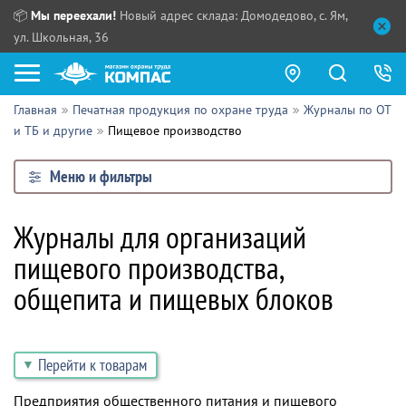
📦
Мы переехали!
Новый адрес склада: Домодедово, с. Ям,
ул. Школьная, 36
Главная
Печатная продукция по охране труда
Журналы по ОТ
Как купить?
и ТБ и другие
Пищевое производство
Прайс-листы
Меню и фильтры
Сотрудничество
ПН - ЧТ:
Журналы для организаций
ПТ:
Партнерам
пищевого производства,
СБ, ВС:
Выдача продукции:
Поставщикам
общепита и пищевых блоков
Обзоры
Перейти к товарам
Контакты
Предприятия общественного питания и пищевого