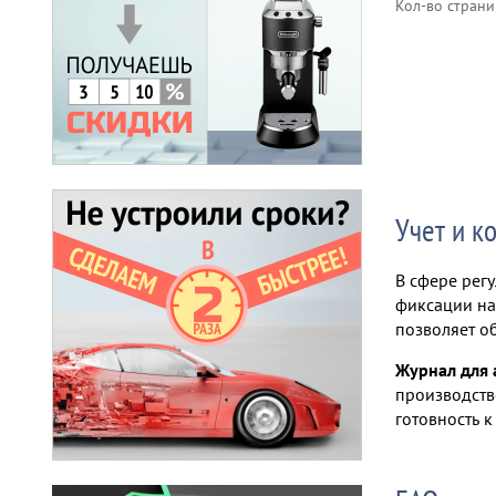
Кол-во страни
Учет и к
В сфере рег
фиксации на
позволяет о
Журнал для 
производств
готовность к