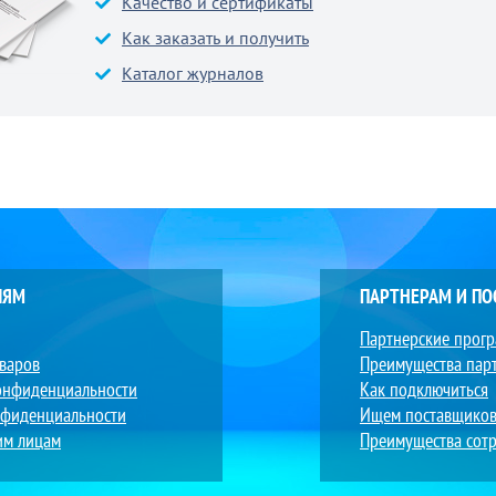
Качество и сертификаты
Как заказать и получить
Каталог журналов
ЛЯМ
ПАРТНЕРАМ И П
Партнерские прог
оваров
Преимущества пар
онфиденциальности
Как подключиться
нфиденциальности
Ищем поставщико
им лицам
Преимущества сотр