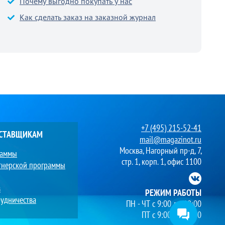
Почему выгодно покупать у нас
Как сделать заказ на заказной журнал
+7 (495) 215-52-41
ОСТАВЩИКАМ
mail@magazinot.ru
Москва, Нагорный пр-д, 7,
раммы
стр. 1, корп. 1, офис 1100
тнерской программы
в
РЕЖИМ РАБОТЫ
удничества
ПН - ЧТ с 9:00 до 18:00
ПТ с 9:00 до 17:00