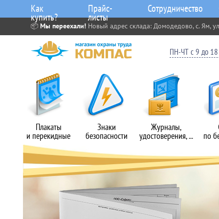
Как
Прайс-
Сотрудничество
купить?
листы
📦
Мы переехали!
Новый адрес склада: Домодедово, с. Ям, ул
ПН-ЧТ с 9 до 18 
Плакаты
Знаки
Журналы,
и перекидные
безопасности
удостоверения, ...
по б