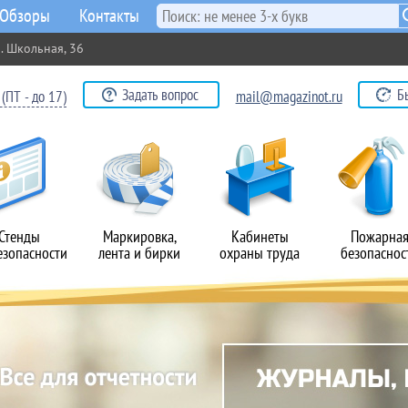
Обзоры
Контакты
. Школьная, 36
Задать вопрос
Б
(ПТ - до 17)
mail@magazinot.ru
Стенды
Маркировка,
Кабинеты
Пожарна
езопасности
лента и бирки
охраны труда
безопаснос