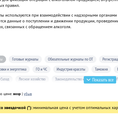
ых правил.
лы используются при взаимодействии с надзорными органами
тся данные о поступлении и движении продукции, проведении 
х, связанных с обращением алкоголя.
ры
Готовые журналы
Обязательные журналы по ОТ
Регистрац
овки и энергетика
ГО и ЧС
Индустрия красоты
Таможня
Склад
Лесное хозяйство
Законодательство и право
АЗС и АЗ
Показать все
зяйство
Нефтебазы
Снегоплавильные пункты
Торговля алгок
по цене:
возр
|
убыв
кая документация
Аттракционы
Проверки и контроль
Канатны
о звездочкой (*):
минимальная цена с учетом оптимальных хар
ные механизмы
Учреждения культуры
Пожарная безопасность