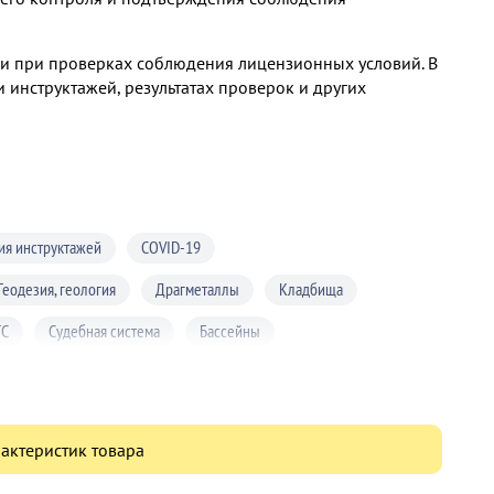
 и при проверках соблюдения лицензионных условий. В
инструктажей, результатах проверок и других
ия инструктажей
COVID-19
Геодезия, геология
Драгметаллы
Кладбища
ГС
Судебная система
Бассейны
олем
Здания и сооружения
е дороги
Лифты
Метрология
актеристик товара
Психология
Сельское хозяйство
Опасная работа