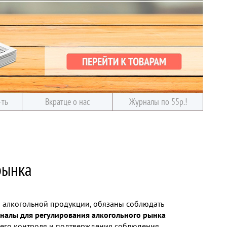
-ть
Вкратце о нас
Журналы по 55р.!
рынка
ю алкогольной продукции, обязаны соблюдать
налы для регулирования алкогольного рынка
него контроля и подтверждения соблюдения