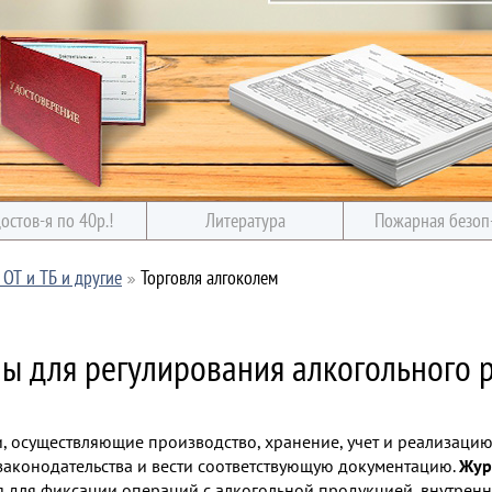
остов-я по 40р.!
Литература
Пожарная безоп
ОТ и ТБ и другие
Торговля алгоколем
ы для регулирования алкогольного 
, осуществляющие производство, хранение, учет и реализаци
законодательства и вести соответствующую документацию.
Жур
 для фиксации операций с алкогольной продукцией, внутрен