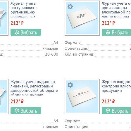
омышленность
Подземные сооружения
Экология
Вооруженн
Журнал учета
Журнал учета 
поступивших в
производства
Пищевое производство
организацию
Газовое хозяйство
Кадровая работа
алкогольной п
федеральных
линия розлива
специальных марок
212* ₽
212* ₽
 и ТБ
Связь
Межотраслевые документы
Строительство
Д
Бухгалтерия
Транспорт
Образовательные учреждения
ЖК
А4
Формат:
книжная
Ориентация:
ц:
20-600
Кол-во страниц:
Журнал учета выданных
Журнал входно
лицензий, регистрации
контроля алко
доверенностей об оплате
продукции
сборов за выдачу
лицензий на розничную
212* ₽
212* ₽
продажу алкогольной
продукции
А4
Формат:
книжная
Ориентация: