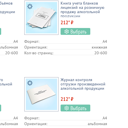
ые силы
Тепловые энергоустановки
Аптеки
объёмов
Книга учета бланков
лицензий на розничную
родукции
Промышленность
Гостиничная индустрия
продажу алкогольной
продукции
212* ₽
елопроизводство
Медицинские учреждения
Х
Охрана
МВД РФ и Росгвардия
МЧС
Банки
А4
Формат:
А4
альбомная
Ориентация:
книжная
20-600
Кол-во страниц:
20-600
го
Журнал контроля
гольной
отгрузки произведенной
алкогольной продукции
212* ₽
А4
Формат:
А4
альбомная
Ориентация:
альбомная